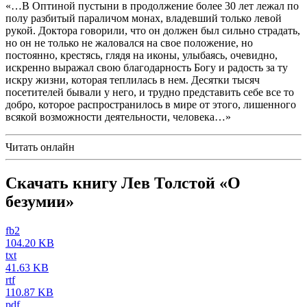
«…В Оптиной пустыни в продолжение более 30 лет лежал по
полу разбитый параличом монах, владевший только левой
рукой. Доктора говорили, что он должен был сильно страдать,
но он не только не жаловался на свое положение, но
постоянно, крестясь, глядя на иконы, улыбаясь, очевидно,
искренно выражал свою благодарность Богу и радость за ту
искру жизни, которая теплилась в нем. Десятки тысяч
посетителей бывали у него, и трудно представить себе все то
добро, которое распространилось в мире от этого, лишенного
всякой возможности деятельности, человека…»
Читать онлайн
Скачать книгу Лев Толстой «О
безумии»
fb2
104.20 KB
txt
41.63 KB
rtf
110.87 KB
pdf