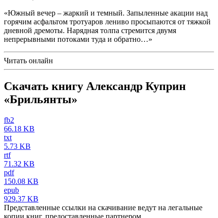
«Южный вечер – жаркий и темный. Запыленные акации над
горячим асфальтом тротуаров лениво просыпаются от тяжкой
дневной дремоты. Нарядная толпа стремится двумя
непрерывными потоками туда и обратно…»
Читать онлайн
Скачать книгу Александр Куприн
«Брильянты»
fb2
66.18 KB
txt
5.73 KB
rtf
71.32 KB
pdf
150.08 KB
epub
929.37 KB
Представленные ссылки на скачивание ведут на легальные
копии книг, предоставленные партнером.