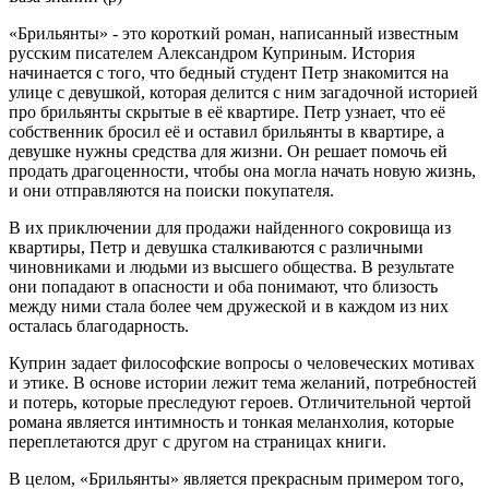
«Брильянты» - это короткий роман, написанный известным
русским писателем Александром Куприным. История
начинается с того, что бедный студент Петр знакомится на
улице с девушкой, которая делится с ним загадочной историей
про брильянты скрытые в её квартире. Петр узнает, что её
собственник бросил её и оставил брильянты в квартире, а
девушке нужны средства для жизни. Он решает помочь ей
продать драгоценности, чтобы она могла начать новую жизнь,
и они отправляются на поиски покупателя.
В их приключении для продажи найденного сокровища из
квартиры, Петр и девушка сталкиваются с различными
чиновниками и людьми из высшего общества. В результате
они попадают в опасности и оба понимают, что близость
между ними стала более чем дружеской и в каждом из них
осталась благодарность.
Куприн задает философские вопросы о человеческих мотивах
и этике. В основе истории лежит тема желаний, потребностей
и потерь, которые преследуют героев. Отличительной чертой
романа является интимность и тонкая меланхолия, которые
переплетаются друг с другом на страницах книги.
В целом, «Брильянты» является прекрасным примером того,