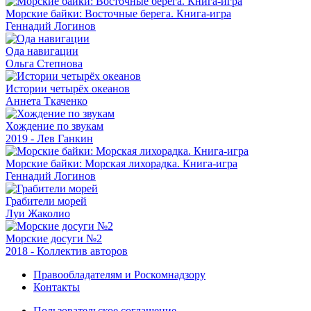
Морские байки: Восточные берега. Книга-игра
Геннадий Логинов
Ода навигации
Ольга Степнова
Истории четырёх океанов
Аннета Ткаченко
Хождение по звукам
2019 - Лев Ганкин
Морские байки: Морская лихорадка. Книга-игра
Геннадий Логинов
Грабители морей
Луи Жаколио
Морские досуги №2
2018 - Коллектив авторов
Правообладателям и Роскомнадзору
Контакты
Пользовательское соглашение