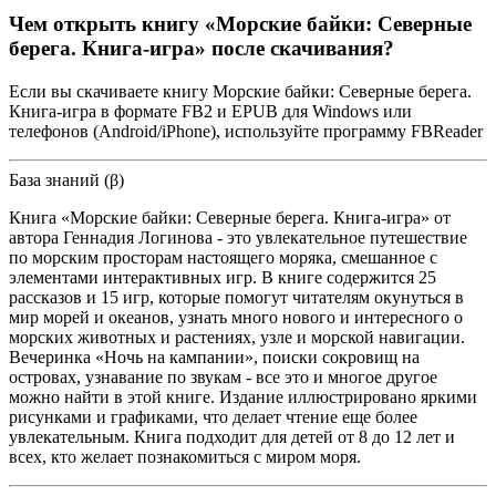
Чем открыть книгу «Морские байки: Северные
берега. Книга-игра» после скачивания?
Если вы скачиваете книгу Морские байки: Северные берега.
Книга-игра в формате FB2 и EPUB для Windows или
телефонов (Android/iPhone), используйте программу FBReader
База знаний (β)
Книга «Морские байки: Северные берега. Книга-игра» от
автора Геннадия Логинова - это увлекательное путешествие
по морским просторам настоящего моряка, смешанное с
элементами интерактивных игр. В книге содержится 25
рассказов и 15 игр, которые помогут читателям окунуться в
мир морей и океанов, узнать много нового и интересного о
морских животных и растениях, узле и морской навигации.
Вечеринка «Ночь на кампании», поиски сокровищ на
островах, узнавание по звукам - все это и многое другое
можно найти в этой книге. Издание иллюстрировано яркими
рисунками и графиками, что делает чтение еще более
увлекательным. Книга подходит для детей от 8 до 12 лет и
всех, кто желает познакомиться с миром моря.