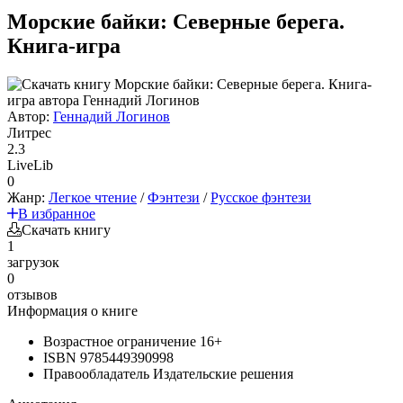
Морские байки: Северные берега.
Книга-игра
Автор:
Геннадий Логинов
Литрес
2.3
LiveLib
0
Жанр:
Легкое чтение
/
Фэнтези
/
Русское фэнтези
В избранное
Скачать книгу
1
загрузок
0
отзывов
Информация о книге
Возрастное ограничение
16+
ISBN
9785449390998
Правообладатель
Издательские решения