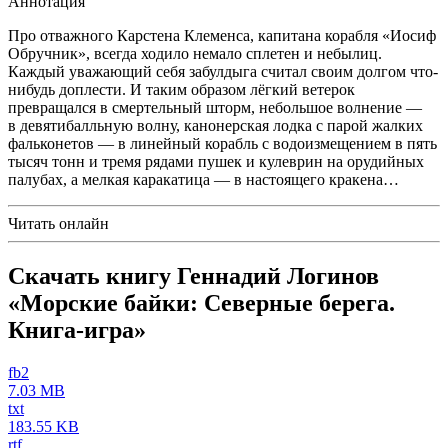
Аннотация
Про отважного Карстена Клеменса, капитана корабля «Иосиф
Обручник», всегда ходило немало сплетен и небылиц.
Каждый уважающий себя забулдыга считал своим долгом что-
нибудь доплести. И таким образом лёгкий ветерок
превращался в смертельный шторм, небольшое волнение —
в девятибалльную волну, канонерская лодка с парой жалких
фальконетов — в линейный корабль с водоизмещением в пять
тысяч тонн и тремя рядами пушек и кулеврин на орудийных
палубах, а мелкая каракатица — в настоящего кракена…
Читать онлайн
Скачать книгу Геннадий Логинов
«Морские байки: Северные берега.
Книга-игра»
fb2
7.03 MB
txt
183.55 KB
rtf