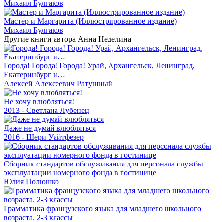
Михаил Булгаков
Мастер и Маргарита (Иллюстрированное издание)
Михаил Булгаков
Другие книги автора Анна Неделина
Города! Города! Города! Урай, Архангельск, Ленинград,
Екатеринбург и…
Алексей Алексеевич Ратушный
Не хочу влюбляться!
2013 - Светлана Лубенец
Даже не думай влюбляться
2016 - Шери Уайтфезер
Сборник стандартов обслуживания для персонала службы
эксплуатации номерного фонда в гостинице
Юлия Полюшко
Грамматика французского языка для младшего школьного
возраста. 2-3 классы