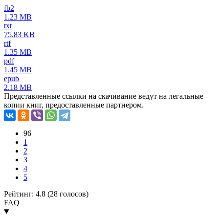
fb2
1.23 MB
txt
75.83 KB
rtf
1.35 MB
pdf
1.45 MB
epub
2.18 MB
Представленные ссылки на скачивание ведут на легальные
копии книг, предоставленные партнером.
96
1
2
3
4
5
Рейтинг: 4.8 (
28
голосов)
FAQ