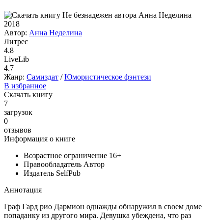
2018
Автор:
Анна Неделина
Литрес
4.8
LiveLib
4.7
Жанр:
Самиздат
/
Юмористическое фэнтези
В избранное
Скачать книгу
7
загрузок
0
отзывов
Информация о книге
Возрастное ограничение
16+
Правообладатель
Автор
Издатель
SelfPub
Аннотация
Граф Гард рио Дармион однажды обнаружил в своем доме
попаданку из другого мира. Девушка убеждена, что раз