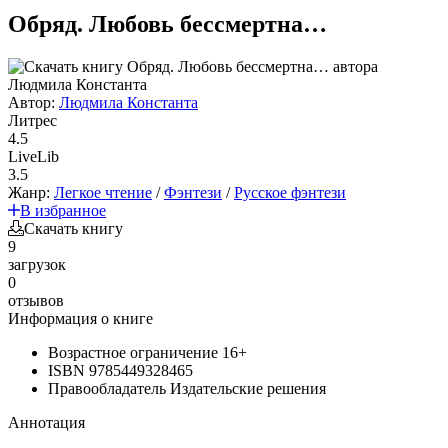
Обряд. Любовь бессмертна…
Автор:
Людмила Константа
Литрес
4.5
LiveLib
3.5
Жанр:
Легкое чтение
/
Фэнтези
/
Русское фэнтези
В избранное
Скачать книгу
9
загрузок
0
отзывов
Информация о книге
Возрастное ограничение
16+
ISBN
9785449328465
Правообладатель
Издательские решения
Аннотация