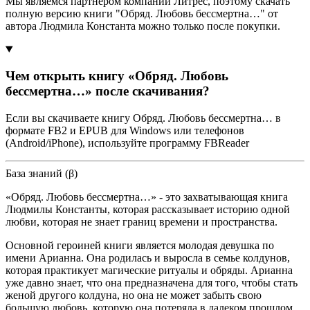
Мы являемся партнером компании Литрес, поэтому скачать
полную версию книги "Обряд. Любовь бессмертна…" от
автора Людмила Константа можно только после покупки.
Чем открыть книгу «Обряд. Любовь
бессмертна…» после скачивания?
Если вы скачиваете книгу Обряд. Любовь бессмертна… в
формате FB2 и EPUB для Windows или телефонов
(Android/iPhone), используйте программу FBReader
База знаний (β)
«Обряд. Любовь бессмертна…» - это захватывающая книга
Людмилы Константы, которая рассказывает историю одной
любви, которая не знает границ времени и пространства.
Основной героиней книги является молодая девушка по
имени Арианна. Она родилась и выросла в семье колдунов,
которая практикует магические ритуалы и обряды. Арианна
уже давно знает, что она предназначена для того, чтобы стать
женой другого колдуна, но она не может забыть свою
большую любовь, которую она потеряла в далеком прошлом.