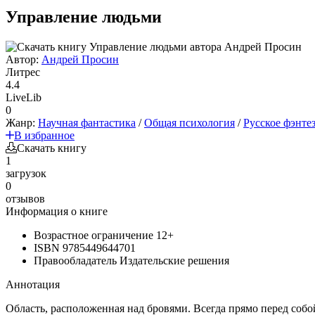
Управление людьми
Автор:
Андрей Просин
Литрес
4.4
LiveLib
0
Жанр:
Научная фантастика
/
Общая психология
/
Русское фэнте
В избранное
Скачать книгу
1
загрузок
0
отзывов
Информация о книге
Возрастное ограничение
12+
ISBN
9785449644701
Правообладатель
Издательские решения
Аннотация
Область, расположенная над бровями. Всегда прямо перед собо