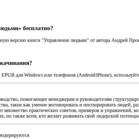
людьми» бесплатно?
лную версию книги "Управление людьми" от автора Андрей Про
скачивания?
 EPUB для Windows или телефонов (Android/iPhone), используй
оводство, помогающее менеджерам и руководителям структурир
тва, такие как умение мотивировать и инспирировать людей, ра
ит множество практических советов, примеров и упражнений, к
х, но также всем, кто желает развивать свой лидерский потенци
 модерируются