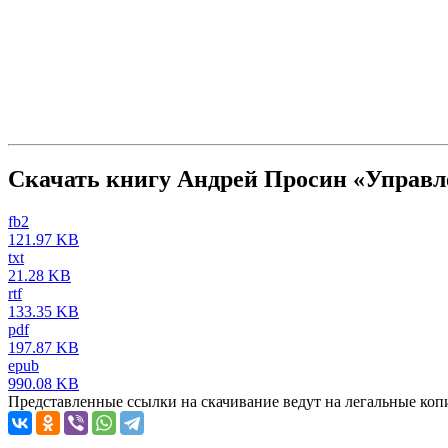
Скачать книгу Андрей Просин «Управ
fb2
121.97 KB
txt
21.28 KB
rtf
133.35 KB
pdf
197.87 KB
epub
990.08 KB
Представленные ссылки на скачивание ведут на легальные коп