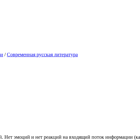
зи
/
Современная русская литература
й. Нет эмоций и нет реакций на входящий поток информации (кар