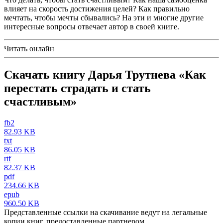
влияет на скорость достижения целей? Как правильно
мечтать, чтобы мечты сбывались? На эти и многие другие
интересные вопросы отвечает автор в своей книге.
Читать онлайн
Скачать книгу Дарья Трутнева «Как
перестать страдать и стать
счастливым»
fb2
82.93 KB
txt
86.05 KB
rtf
82.37 KB
pdf
234.66 KB
epub
960.50 KB
Представленные ссылки на скачивание ведут на легальные
копии книг, предоставленные партнером.