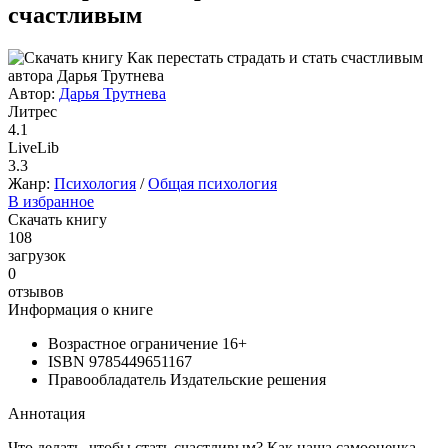
счастливым
Автор:
Дарья Трутнева
Литрес
4.1
LiveLib
3.3
Жанр:
Психология
/
Общая психология
В избранное
Скачать книгу
108
загрузок
0
отзывов
Информация о книге
Возрастное ограничение
16+
ISBN
9785449651167
Правообладатель
Издательские решения
Аннотация
Что делать, чтобы стать счастливым? Как наша самооценка