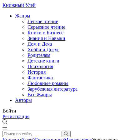
Книжный Улей
Жанры
Легкое чтение
Серьезное чтение
Книги о Бизнесе
Знания и Навыки
Дом и Дача
Хобби и Досуг
Родителям
Детские книги
Психология
История
Фантастика
Любовные романы
Зарубежная литература
Все Жанры
Авторы
Войти
Регистрация
Книжный улей
Бизнес книги
Менеджмент
Управление